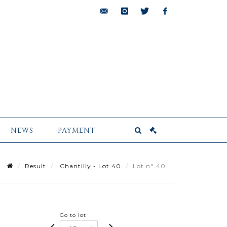
bids@pescheteau-
instagram
twitter
facebook
badin.com
NEWS
PAYMENT
Result
Chantilly - Lot 40
Lot n° 40
Go to lot