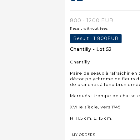
800 - 1200 EUR
Result without fees
Result :
1 800EUR
Chantilly - Lot 52
Chantilly
Paire de seaux à rafraichir en
décor polychrome de fleurs de
de branches à fond brun ornées
Marqués : trompe de chasse e
XVIIIe siècle, vers 1745.
H. 11,5 cm, L. 15 cm.
MY ORDERS