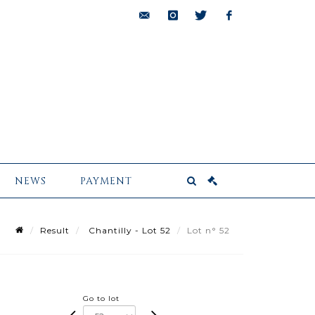
bids@pescheteau-
instagram
twitter
facebook
badin.com
NEWS
PAYMENT
Result
Chantilly - Lot 52
Lot n° 52
Go to lot