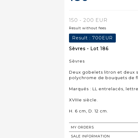
150 - 200 EUR
Result without fees
Result :
700EUR
Sèvres - Lot 186
Sèvres
Deux gobelets litron et deux
polychrome de bouquets de fleu
Marqués : LL entrelacés, lettr
XVIIIe siècle.
H. 6 cm, D. 12 cm.
MY ORDERS
SALE INFORMATION