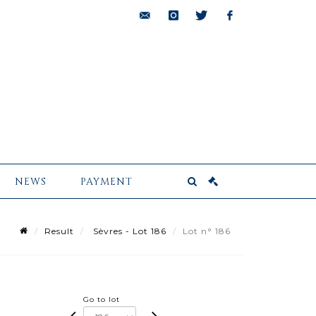
bids@pescheteau-
instagram
twitter
facebook
badin.com
NEWS
PAYMENT
Result
Sèvres - Lot 186
Lot n° 186
Go to lot