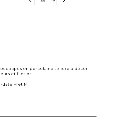
 soucoupes en porcelaine tendre à décor
rs et filet or.
e-date H et M.