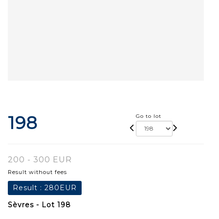
198
Go to lot
200 - 300 EUR
Result without fees
Result :
280EUR
Sèvres - Lot 198