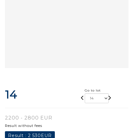
14
Go to lot
2200 - 2800 EUR
Result without fees
Result :
2 530EUR