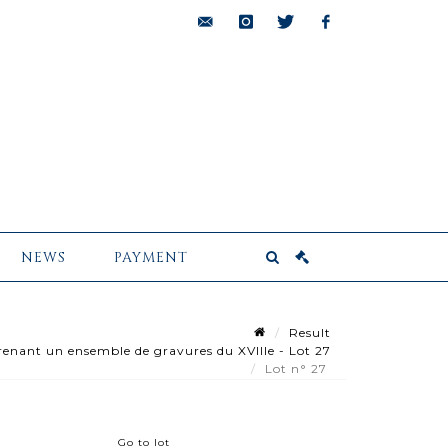
bids@pescheteau-
instagram
twitter
facebook
badin.com
NEWS
PAYMENT
Result
nt un ensemble de gravures du XVIIIe - Lot 27
Lot n° 27
Go to lot