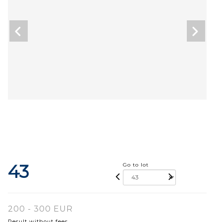
43
Go to lot
200 - 300 EUR
Result without fees