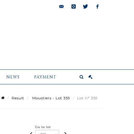
bids@pescheteau-
instagram
twitter
facebook
badin.com
NEWS
PAYMENT
Result
Moustiers - Lot 359
Lot n° 359
Go to lot