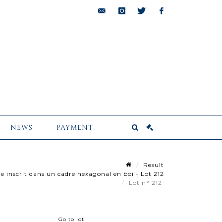
bids@pescheteau-
instagram
twitter
facebook
badin.com
NEWS
PAYMENT
Result
inscrit dans un cadre hexagonal en boi - Lot 212
Lot n° 212
Go to lot