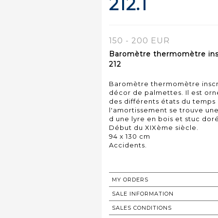
212.1
150 - 200 EUR
Baromètre thermomètre insc
212
Baromètre thermomètre inscri
décor de palmettes. Il est or
des différents états du temps
l'amortissement se trouve un
d une lyre en bois et stuc dor
Début du XIXème siècle.
94 x 130 cm
Accidents.
MY ORDERS
SALE INFORMATION
SALES CONDITIONS