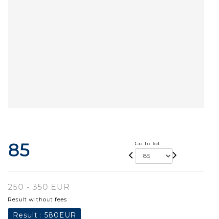
85
Go to lot
250 - 350 EUR
Result without fees
Result :
580EUR