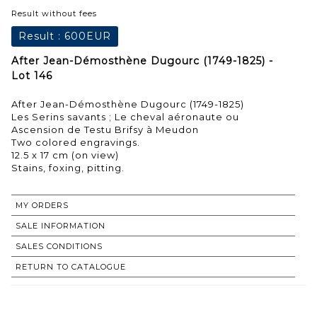
Result without fees
Result :
600EUR
After Jean-Démosthène Dugourc (1749-1825) -
Lot 146
After Jean-Démosthène Dugourc (1749-1825)
Les Serins savants ; Le cheval aéronaute ou
Ascension de Testu Brifsy à Meudon
Two colored engravings.
12.5 x 17 cm (on view)
Stains, foxing, pitting.
MY ORDERS
SALE INFORMATION
SALES CONDITIONS
RETURN TO CATALOGUE