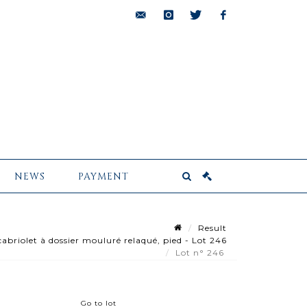
bids@pescheteau-
instagram
twitter
facebook
badin.com
NEWS
PAYMENT
Result
riolet à dossier mouluré relaqué, pied - Lot 246
Lot n° 246
Go to lot