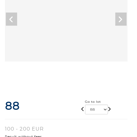
88
Go to lot
100 - 200 EUR
Result without fees