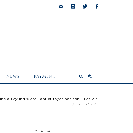
bids@pescheteau-
instagram
twitter
facebook
badin.com
NEWS
PAYMENT
 à 1 cylindre oscillant et foyer horizon - Lot 214
Lot n° 214
Go to lot