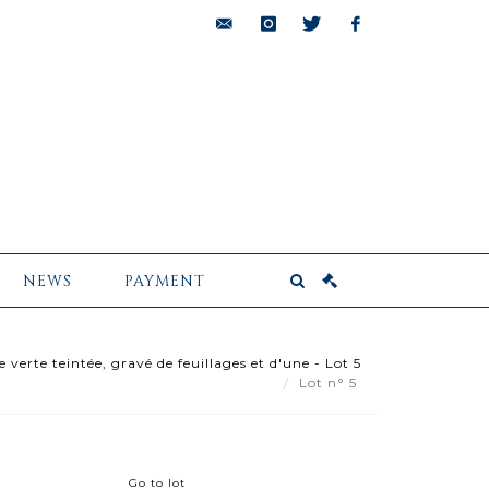
bids@pescheteau-
instagram
twitter
facebook
badin.com
NEWS
PAYMENT
 verte teintée, gravé de feuillages et d'une - Lot 5
Lot n° 5
Go to lot