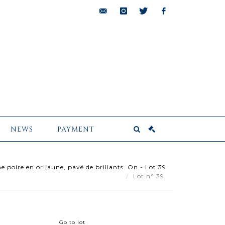
bids@pescheteau-
instagram
twitter
facebook
badin.com
NEWS
PAYMENT
 poire en or jaune, pavé de brillants. On - Lot 39
Lot n° 39
Go to lot