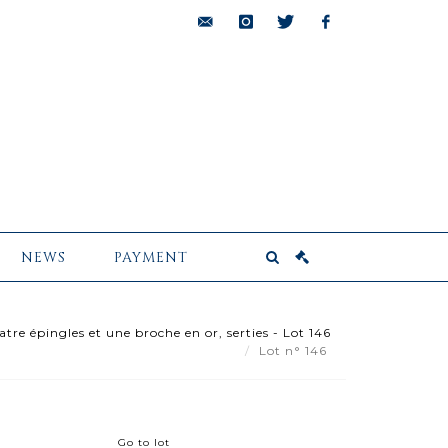
bids@pescheteau-
instagram
twitter
facebook
badin.com
NEWS
PAYMENT
re épingles et une broche en or, serties - Lot 146
Lot n° 146
Go to lot