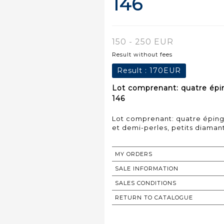
146
150 - 250 EUR
Result without fees
Result :
170EUR
Lot comprenant: quatre épin
146
Lot comprenant: quatre épingl
et demi-perles, petits diamants
MY ORDERS
SALE INFORMATION
SALES CONDITIONS
RETURN TO CATALOGUE