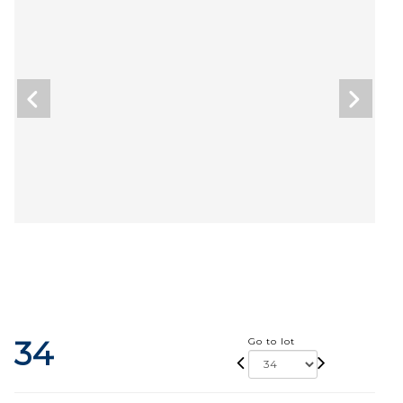
34
Go to lot