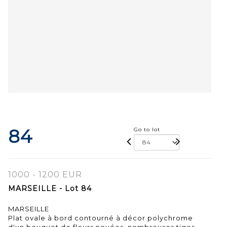
84
Go to lot
1000 - 1200 EUR
MARSEILLE - Lot 84
MARSEILLE
Plat ovale à bord contourné à décor polychrome
d'un bouquet de fleurs nouées, nombreuses tiges