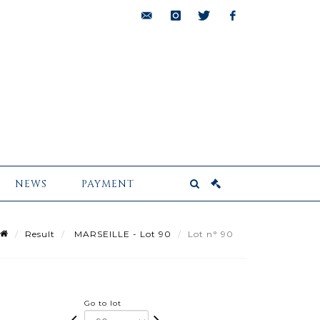
bids@pescheteau-
instagram
twitter
facebook
badin.com
NEWS
PAYMENT
Result
MARSEILLE - Lot 90
Lot n° 90
Go to lot