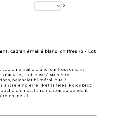
 cadran émaillé blanc, chiffres ro - Lot
adran émaillé blanc, chiffres romains
es minutes, trotteuse à six heures.
ions, balancier bi-métallique à
ncre empierré. (Petits fêles) Poids brut:
e poche en métal à remontoir au pendant
ière en métal.