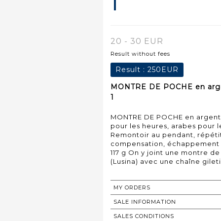
1
20 - 30 EUR
Result without fees
Result :
250EUR
MONTRE DE POCHE en argent,
1
MONTRE DE POCHE en argent, c
pour les heures, arabes pour l
Remontoir au pendant, répétit
compensation, échappement à a
117 g On y joint une montre d
(Lusina) avec une chaîne gilet
MY ORDERS
SALE INFORMATION
SALES CONDITIONS