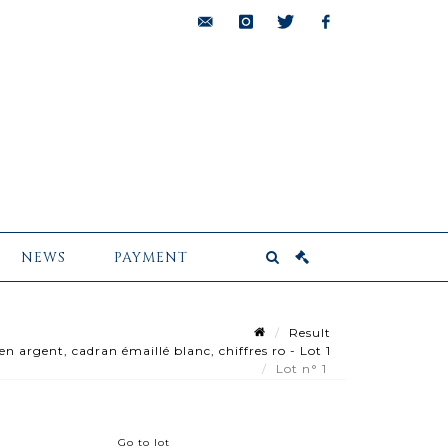
bids@pescheteau-
instagram
twitter
facebook
badin.com
NEWS
PAYMENT
Result
gent, cadran émaillé blanc, chiffres ro - Lot 1
Lot n° 1
Go to lot