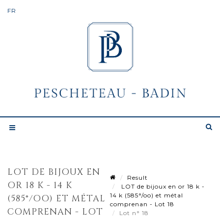
LOT DE BIJOUX EN
Result
OR 18 K - 14 K
LOT de bijoux en or 18 k -
14 k (585°/oo) et métal
(585°/OO) ET MÉTAL
comprenan - Lot 18
COMPRENAN - LOT
Lot n° 18