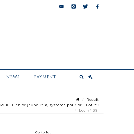
bids@pescheteau-
instagram
twitter
facebook
badin.com
NEWS
PAYMENT
Result
LLE en or jaune 18 k, système pour or - Lot 89
Lot n° 89
Go to lot