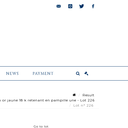
bids@pescheteau-
instagram
twitter
facebook
badin.com
NEWS
PAYMENT
Result
or jaune 18 k retenant en pampille une - Lot 226
Lot n° 226
Go to lot