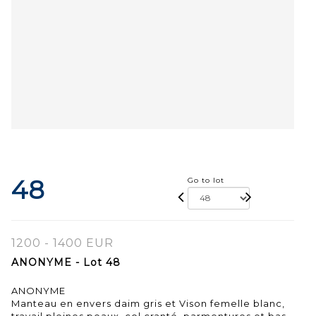
48
Go to lot
1200 - 1400 EUR
ANONYME - Lot 48
ANONYME
Manteau en envers daim gris et Vison femelle blanc,
travail pleines peaux, col cranté, parmentures et bas