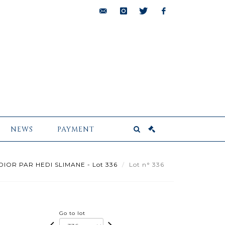
bids@pescheteau-
instagram
twitter
facebook
badin.com
NEWS
PAYMENT
DIOR PAR HEDI SLIMANE - Lot 336
Lot n° 336
Go to lot