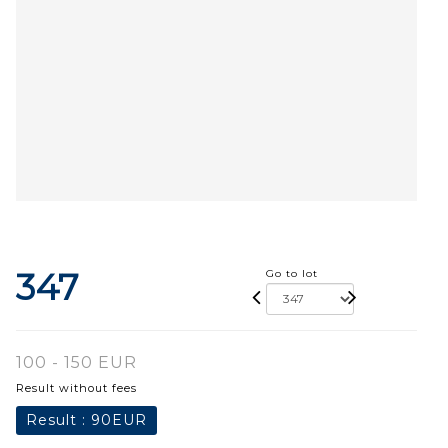
347
Go to lot
100 - 150 EUR
Result without fees
Result :
90EUR