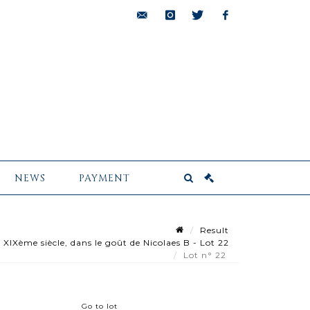
bids@pescheteau-
instagram
twitter
facebook
badin.com
NEWS
PAYMENT
Result
IXème siècle, dans le goût de Nicolaes B - Lot 22
Lot n° 22
Go to lot