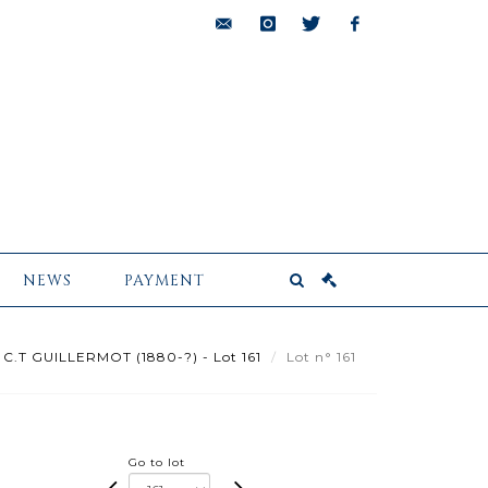
bids@pescheteau-
instagram
twitter
facebook
badin.com
NEWS
PAYMENT
C.T GUILLERMOT (1880-?) - Lot 161
Lot n° 161
Go to lot