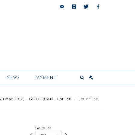
bids@pescheteau-
instagram
twitter
facebook
badin.com
NEWS
PAYMENT
(1845-1917) - GOLF JUAN - Lot 136
Lot n° 136
Go to lot