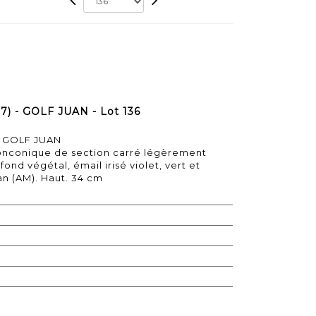
7) - GOLF JUAN - Lot 136
- GOLF JUAN
onconique de section carré légèrement
ond végétal, émail irisé violet, vert et
an (AM). Haut. 34 cm