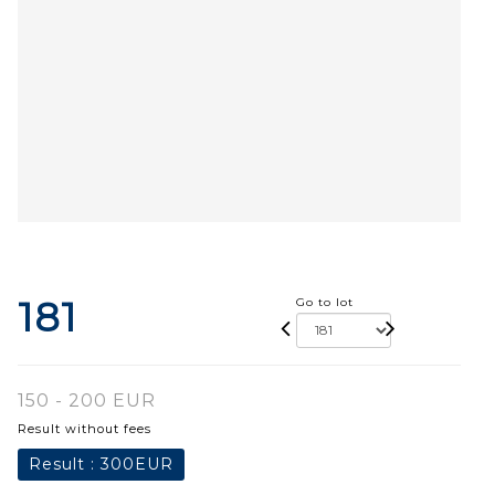
181
Go to lot
150 - 200 EUR
Result without fees
Result :
300EUR