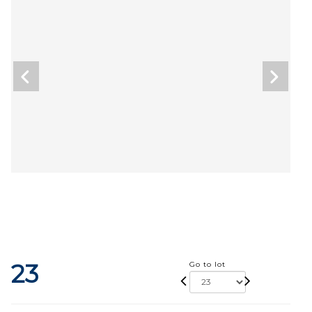
23
Go to lot