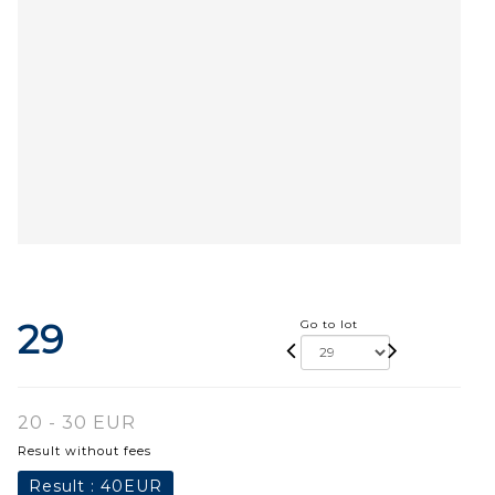
29
Go to lot
20 - 30 EUR
Result without fees
Result :
40EUR