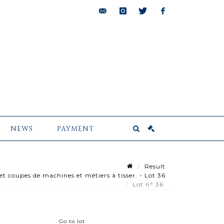
bids@pescheteau-
instagram
twitter
facebook
badin.com
NEWS
PAYMENT
Result
 coupes de machines et métiers à tisser. - Lot 36
Lot n° 36
Go to lot