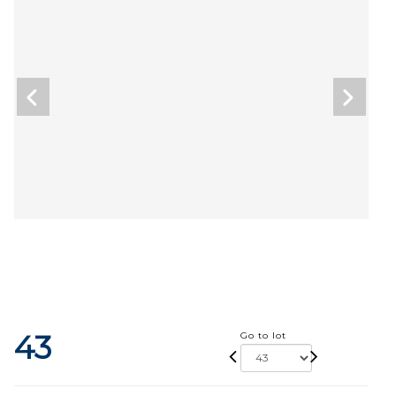
43
Go to lot