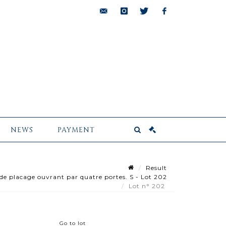
bids@pescheteau-
instagram
twitter
facebook
badin.com
NEWS
PAYMENT
Result
e placage ouvrant par quatre portes. S - Lot 202
Lot n° 202
Go to lot