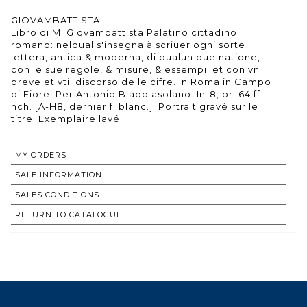
GIOVAMBATTISTA
Libro di M. Giovambattista Palatino cittadino
romano: nelqual s'insegna à scriuer ogni sorte
lettera, antica & moderna, di qualun que natione,
con le sue regole, & misure, & essempi: et con vn
breve et vtil discorso de le cifre. In Roma in Campo
di Fiore: Per Antonio Blado asolano. In-8; br. 64 ff.
nch. [A-H8, dernier f. blanc.]. Portrait gravé sur le
titre. Exemplaire lavé.
MY ORDERS
SALE INFORMATION
SALES CONDITIONS
RETURN TO CATALOGUE