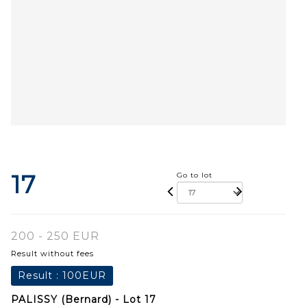
17
Go to lot
200 - 250 EUR
Result without fees
Result :
100EUR
PALISSY (Bernard) - Lot 17