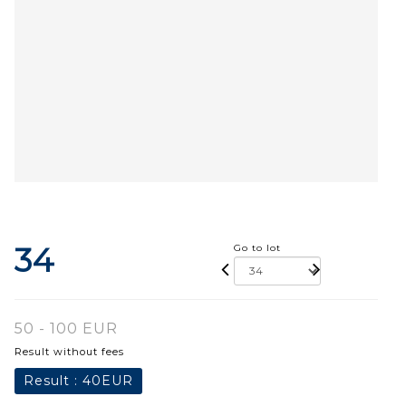
34
Go to lot
50 - 100 EUR
Result without fees
Result :
40EUR