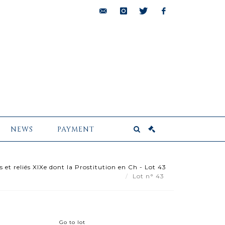
bids@pescheteau-
instagram
twitter
facebook
badin.com
NEWS
PAYMENT
et reliés XIXe dont la Prostitution en Ch - Lot 43
Lot n° 43
Go to lot