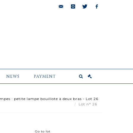
bids@pescheteau-
instagram
twitter
facebook
badin.com
NEWS
PAYMENT
mpes : petite lampe bouillote à deux bras - Lot 26
Lot n° 26
Go to lot