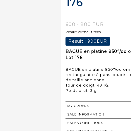
176
600 - 800 EUR
Result without fees
Result :
900EUR
BAGUE en platine 850°/oo o
Lot 176
BAGUE en platine 850°/oo or
rectangulaire à pans coupés,
de taille ancienne.
Tour de doigt: 49 1/2
Poids brut: 3 g
MY ORDERS
SALE INFORMATION
SALES CONDITIONS