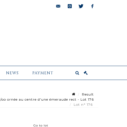
bids@pescheteau-
instagram
twitter
facebook
badin.com
NEWS
PAYMENT
Result
oo ornée au centre d'une émeraude rect - Lot 176
Lot n° 176
Go to lot