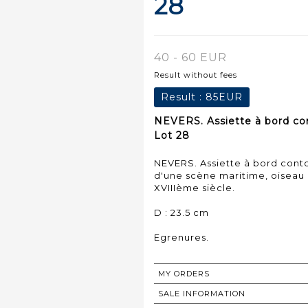
28
40 - 60 EUR
Result without fees
Result :
85EUR
NEVERS. Assiette à bord co
Lot 28
NEVERS. Assiette à bord con
d'une scène maritime, oiseau e
XVIIIème siècle.
D : 23.5 cm
Egrenures.
MY ORDERS
SALE INFORMATION