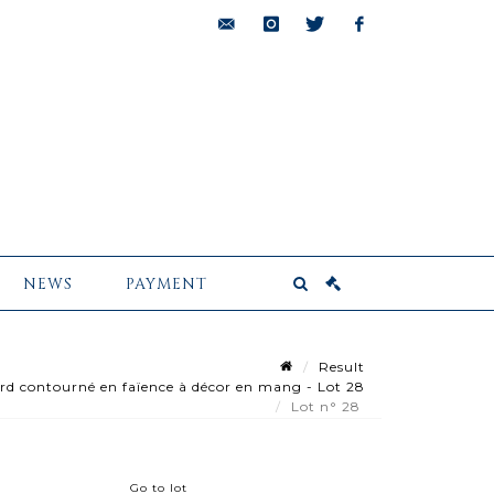
bids@pescheteau-
instagram
twitter
facebook
badin.com
NEWS
PAYMENT
Result
rd contourné en faïence à décor en mang - Lot 28
Lot n° 28
Go to lot