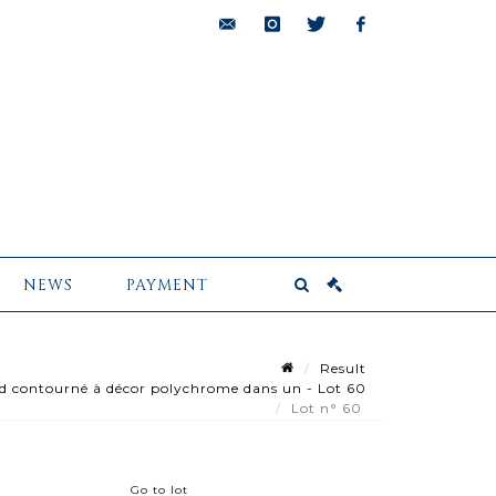
bids@pescheteau-
instagram
twitter
facebook
badin.com
NEWS
PAYMENT
Result
d contourné à décor polychrome dans un - Lot 60
Lot n° 60
Go to lot