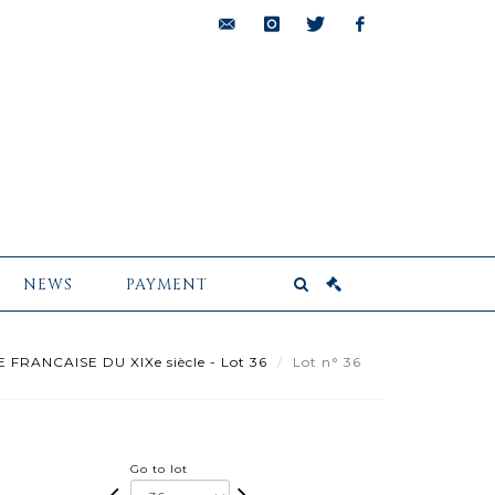
bids@pescheteau-
instagram
twitter
facebook
badin.com
NEWS
PAYMENT
FRANCAISE DU XIXe siècle - Lot 36
Lot n° 36
Go to lot