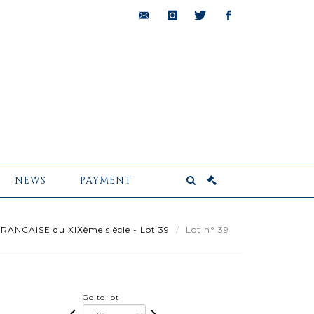
bids@pescheteau-
instagram
twitter
facebook
badin.com
NEWS
PAYMENT
ANCAISE du XIXème siècle - Lot 39
Lot n° 39
Go to lot