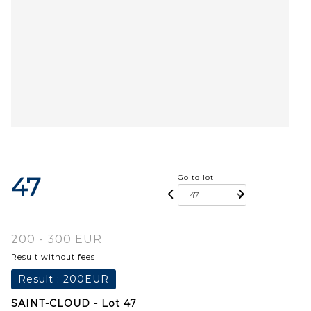
47
Go to lot
200 - 300 EUR
Result without fees
Result :
200EUR
SAINT-CLOUD - Lot 47