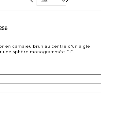
258
cor en camaïeu brun au centre d'un aigle
ur une sphère monogrammée E.F.