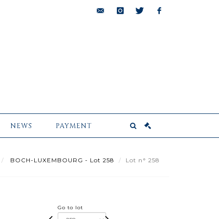
bids@pescheteau-
instagram
twitter
facebook
badin.com
NEWS
PAYMENT
BOCH-LUXEMBOURG - Lot 258
Lot n° 258
Go to lot