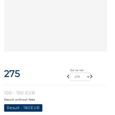
275
Go to lot
100 - 150 EUR
Result without fees
Result :
180EUR