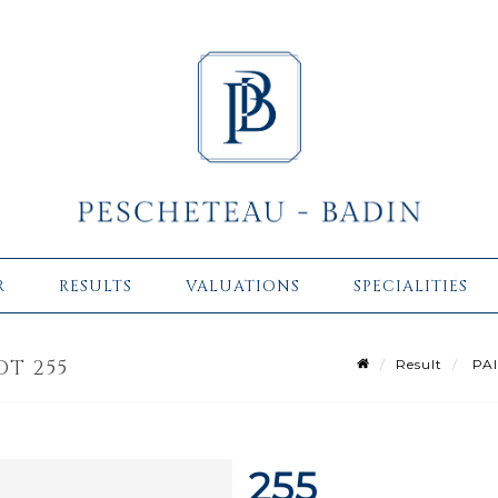
R
RESULTS
VALUATIONS
SPECIALITIES
OT 255
Result
PAI
255