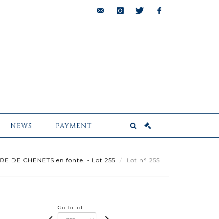
bids@pescheteau-
instagram
twitter
facebook
badin.com
NEWS
PAYMENT
RE DE CHENETS en fonte. - Lot 255
Lot n° 255
Go to lot